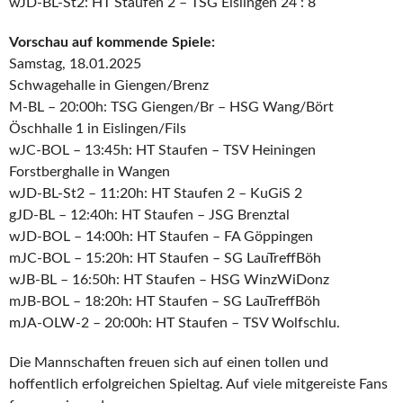
wJD-BL-St2: HT Staufen 2 – TSG Eislingen 24 : 8
Vorschau auf kommende Spiele:
Samstag, 18.01.2025
Schwagehalle in Giengen/Brenz
M-BL – 20:00h: TSG Giengen/Br – HSG Wang/Bört
Öschhalle 1 in Eislingen/Fils
wJC-BOL – 13:45h: HT Staufen – TSV Heiningen
Forstberghalle in Wangen
wJD-BL-St2 – 11:20h: HT Staufen 2 – KuGiS 2
gJD-BL – 12:40h: HT Staufen – JSG Brenztal
wJD-BOL – 14:00h: HT Staufen – FA Göppingen
mJC-BOL – 15:20h: HT Staufen – SG LauTreffBöh
wJB-BL – 16:50h: HT Staufen – HSG WinzWiDonz
mJB-BOL – 18:20h: HT Staufen – SG LauTreffBöh
mJA-OLW-2 – 20:00h: HT Staufen – TSV Wolfschlu.
Die Mannschaften freuen sich auf einen tollen und
hoffentlich erfolgreichen Spieltag. Auf viele mitgereiste Fans