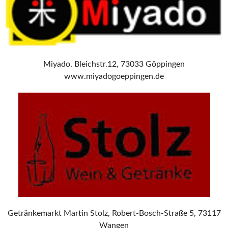
Miyado, Bleichstr.12, 73033 Göppingen
www.miyadogoeppingen.de
Getränkemarkt Martin Stolz, Robert-Bosch-Straße 5, 73117
Wangen